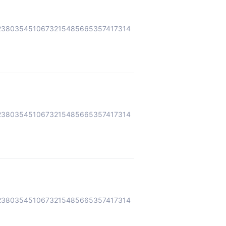
2380354510673215485665357417314
2380354510673215485665357417314
2380354510673215485665357417314