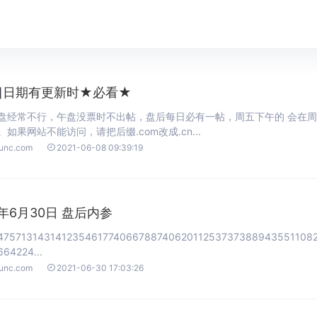
]
日期有更新时★必看★
盘经常不行，午盘没票时不出帖，盘后每日必有一帖，周五下午的 会在周五
如果网站不能访问，请把后缀.com改成.cn...

ounc.com
2021-06-08 09:39:19
1年6月30日 盘后内参
47571314314123546177406678874062011253737388943551108
64224...

ounc.com
2021-06-30 17:03:26