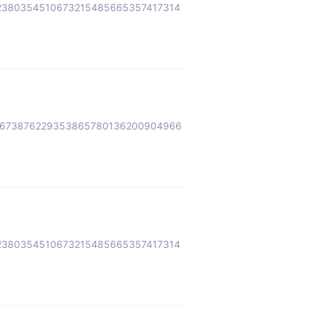
2380354510673215485665357417314
5673876229353865780136200904966
2380354510673215485665357417314