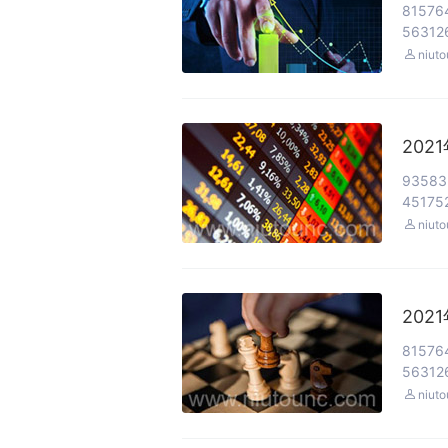
81576
563126

niut
202
93583
451752

niut
202
81576
563126

niut