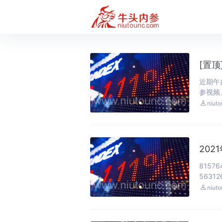
[置顶
近期午
参视频。

niut
202
81576
563126

niut