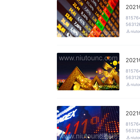
202
81576
563126

niut
202
81576
563126

niut
202
81576
563126

niut