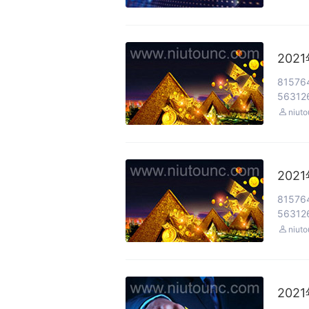
202
81576
563126

niut
202
81576
563126

niut
202