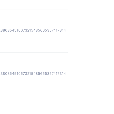
2380354510673215485665357417314
2380354510673215485665357417314