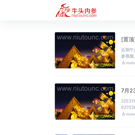
[置顶
近期午
参视频。

niut
7月2
22531
627026

niut