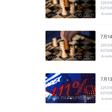
22531
627026

niut
7月1
22531
627026

niut
7月1
22531
627026

niut