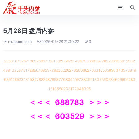


5月28日 盘后内参



niutounc.com
2026-05-28 21:30:22
0
225316792871889269671581392366721496755680567782293135012502
489132587317286670925729635226270260882766318565890343576819
65011852313153278822876537703841997383991337560684606996283
1510550208172048395
＜
＜＜ 688783
＞
＞＞
＜
＜＜ 603529
＞
＞＞